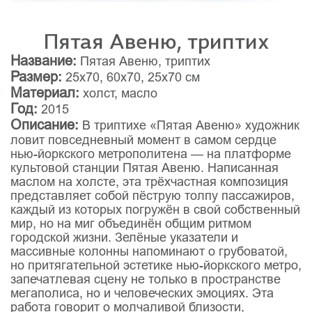
Пятая Авеню, триптих
Название:
Пятая Авеню, триптих
Размер:
25x70, 60x70, 25x70 см
Материал:
холст, масло
Год:
2015
Описание:
В триптихе «Пятая Авеню» художник
ловит повседневный момент в самом сердце
нью-йоркского метрополитена — на платформе
культовой станции Пятая Авеню. Написанная
маслом на холсте, эта трёхчастная композиция
представляет собой пёструю толпу пассажиров,
каждый из которых погружён в свой собственный
мир, но на миг объединён общим ритмом
городской жизни. Зелёные указатели и
массивные колонны напоминают о грубоватой,
но притягательной эстетике нью-йоркского метро,
запечатлевая сцену не только в пространстве
мегаполиса, но и человеческих эмоциях. Эта
работа говорит о молчаливой близости,