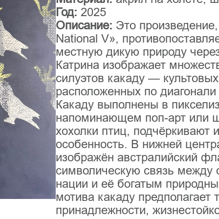
Год:
2025
Описание:
Это произведение, 
National V», противопоставля
местную дикую природу чере
Катрина изображает множест
силуэтов какаду — культовых
расположенных по диагонали
Какаду выполнены в пиксели
напоминающем поп-арт или 
хохолки птиц, подчёркивают 
особенность. В нижней центр
изображён австралийский фла
символическую связь между
нации и её богатым природн
мотива какаду предполагает
принадлежности, жизнестойко