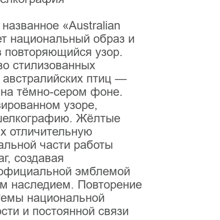
названное «Australian
ет национальный образ и
з повторяющийся узор.
во стилизованных
 австралийских птиц —
 на тёмно-сером фоне.
зированном узоре,
шелкографию. Жёлтые
их отличительную
альной части работы
г, создавая
 официальной эмблемой
ым наследием. Повторение
 темы национальной
сти и постоянной связи