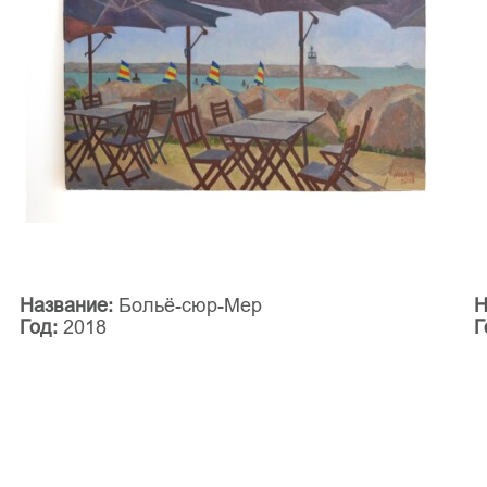
Название:
Больё-сюр-Мер
Н
Год:
2018
Г