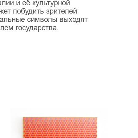
лии и её культурной
жет побудить зрителей
ональные символы выходят
блем государства.