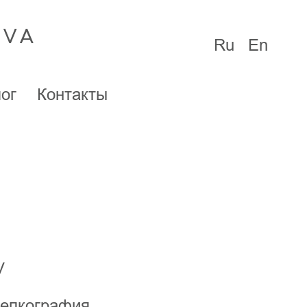
OVA
Ru
En
ог
Контакты
V
шелкография