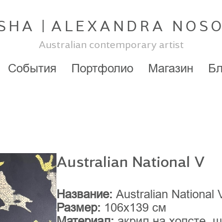
SHA
ALEXANDRA NOS
Australian contemporary artist
События
Портфолио
Магазин
Бл
Australian National V
Название:
Australian National 
Размер:
106x139 см
Материал:
акрил на холсте, 