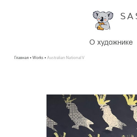
SA
О художнике
Главная
Works
Australian National V